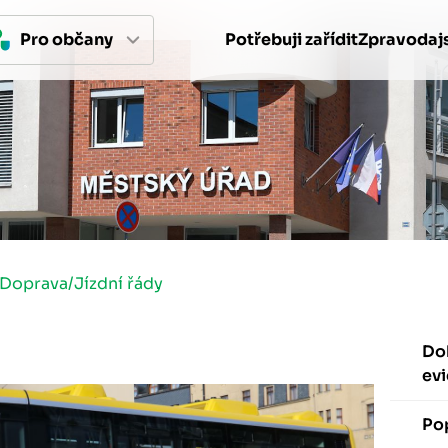
Pro 
občan
y
Potřebuji zařídit
Zpravodajs
Doprava
/
Jízdní řády
Dok
ev
Po