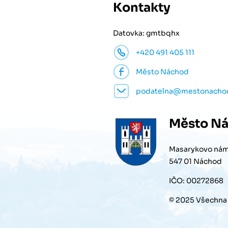
Kontakty
Datovka: gmtbqhx
+420 491 405 111
Město Náchod
podatelna@mestonacho
Město
Ná
Masarykovo nám
547 01 Náchod
IČO: 00272868
© 2025 Všechna 