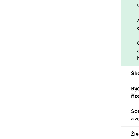
Ško
Byd
říz
Soc
a z
Živ