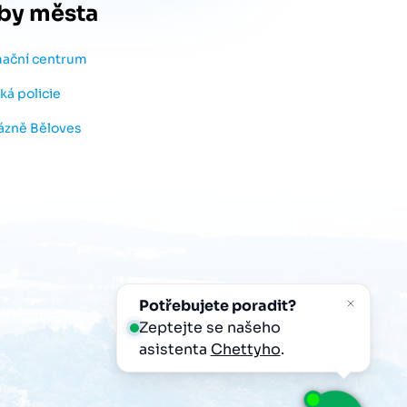
by města
mační centrum
ká policie
lázně Běloves
Potřebujete poradit?
Zeptejte se našeho
asistenta
Chettyho
.