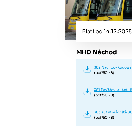
Platí od 14.12.2025
MHD Náchod
382 Náchod-Kudowa 
(pdf/50 kB)
381 Pavlišov-aut.st.
(pdf/50 kB)
383 aut.st.-sídliště 
(pdf/50 kB)