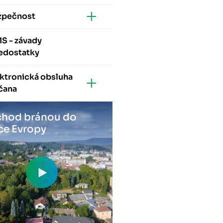
zpečnost
S - závady
nedostatky
ktronická obsluha
čana
hod bránou do
ce Evropy