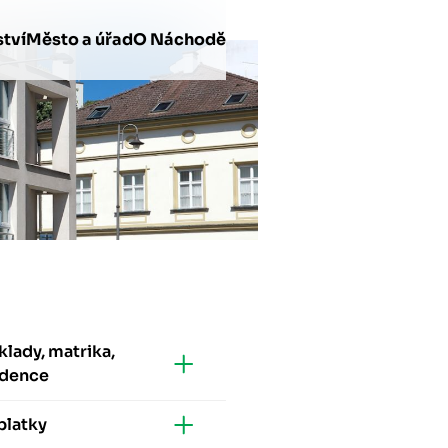
tví
Město a úřad
O Náchodě
lady, matrika,
idence
platky