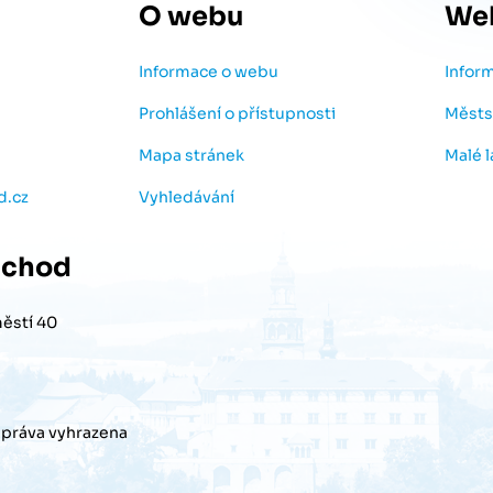
O webu
We
Informace o webu
Infor
Prohlášení o přístupnosti
Městs
Mapa stránek
Malé 
d.cz
Vyhledávání
chod
ěstí 40
práva vyhrazena