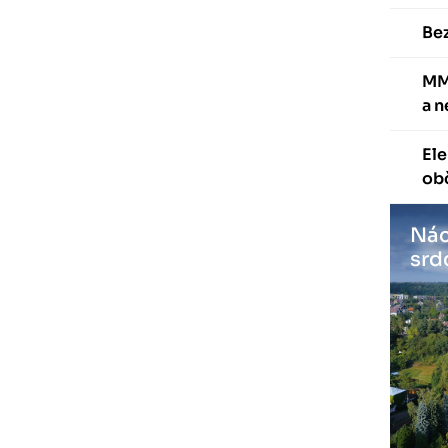
Be
MM
a 
Ele
ob
Nác
srd