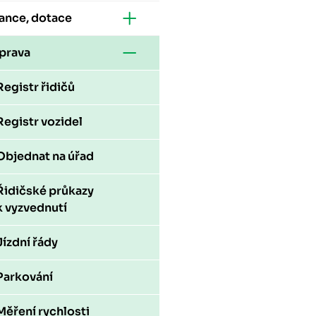
ance, dotace
prava
Registr řidičů
Registr vozidel
Objednat na úřad
Řidičské průkazy
k vyzvednutí
Jízdní řády
Parkování
Měření rychlosti