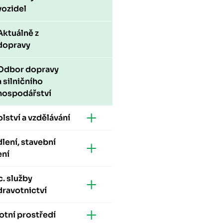
vozidel
Aktuálně z
dopravy
Odbor dopravy
a silničního
hospodářství
lství a vzdělávání
lení, stavební
ení
. služby
dravotnictví
otní prostředí