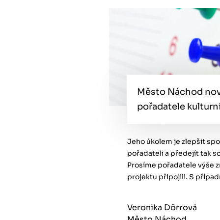
Město Náchod nově 
pořadatele kulturn
Jeho úkolem je zlepšit sp
pořadateli a předejít tak 
Prosíme pořadatele výše z
projektu připojili. S přípa
Veronika Dörrová
Město Náchod