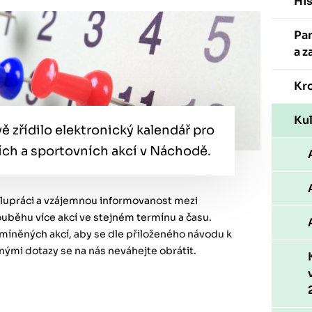
His
Pa
a z
Kr
Kul
zřídilo elektronický kalendář pro
ích a sportovních akcí v Náchodě.
olupráci a vzájemnou informovanost mezi
souběhu více akcí ve stejném termínu a času.
míněných akcí, aby se dle přiloženého návodu k
dnými dotazy se na nás neváhejte obrátit.