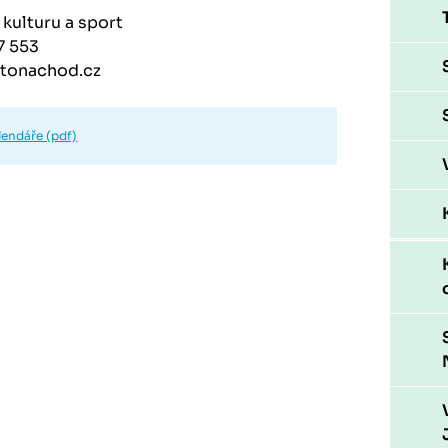
kulturu a sport
77 553
stonachod.cz
lendáře (pdf)