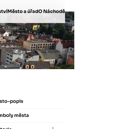
tví
Město a úřad
O Náchodě
sto-popis
mboly města