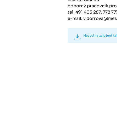
odborný pracovník pro 
tel. 491 405 287, 778 7
e-mail: v.dorrova@me
Návod na založení ka