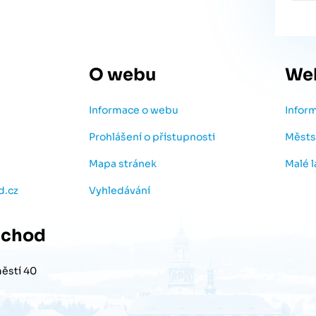
O webu
We
Informace o webu
Infor
Prohlášení o přístupnosti
Městs
Mapa stránek
Malé 
d.cz
Vyhledávání
chod
ěstí 40