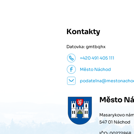
Kontakty
Datovka: gmtbqhx
+420 491 405 111
Město Náchod
podatelna@mestonacho
Město
Ná
Masarykovo nám
547 01 Náchod
IČO: 00272868