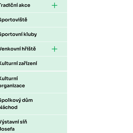
Tradiční akce
Sportoviště
Sportovní kluby
Venkovní hřiště
Kulturní zařízení
Kulturní
organizace
Spolkový dům
Náchod
Výstavní síň
Josefa