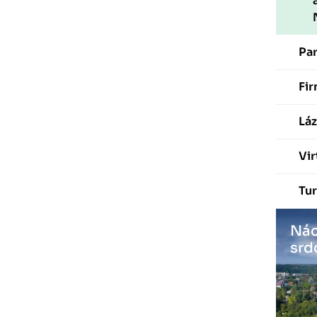
Pa
Fir
Láz
Vir
Tur
Nác
srd