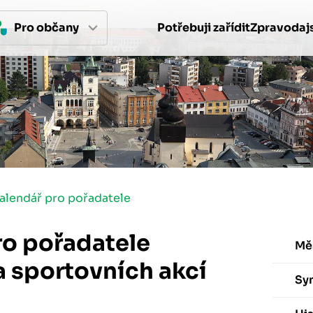
Pro 
občan
y
Potřebuji zařídit
Zpravodajs
alendář pro pořadatele
ro pořadatele
Mě
a sportovních akcí
Sy