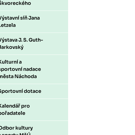
Škvoreckého
Výstavní síň Jana
Letzela
Výstava J. S. Guth-
Jarkovský
Kulturní a
sportovní nadace
města Náchoda
Sportovní dotace
Kalendář pro
pořadatele
Odbor kultury