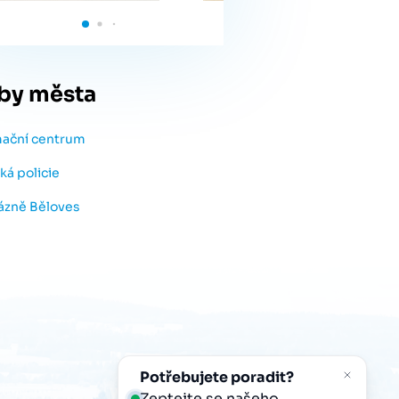
by města
mační centrum
ká policie
lázně Běloves
Potřebujete poradit?
Zeptejte se našeho