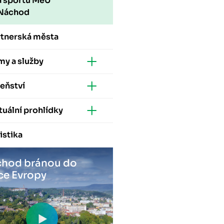
a sportu MěÚ
Náchod
rtnerská města
my a služby
eňství
tuální prohlídky
istika
hod bránou do
ce Evropy