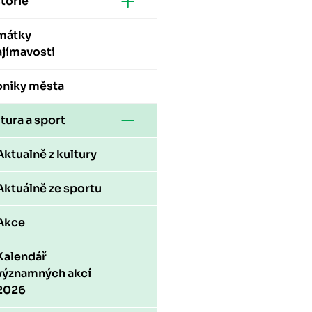
torie
mátky
ajímavosti
oniky města
tura a sport
Aktualně z kultury
Aktuálně ze sportu
Akce
Kalendář
významných akcí
2026