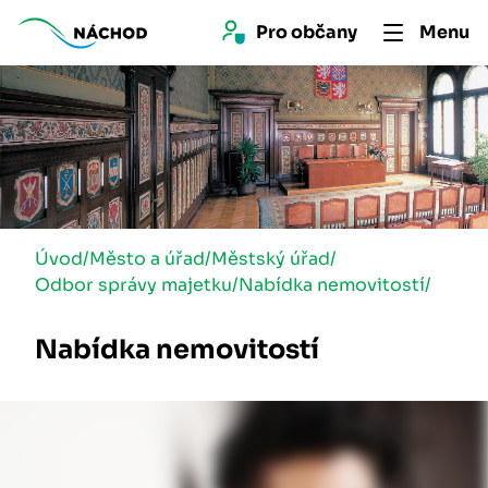
Pro 
občan
y
Menu
Úvod
/
Město a úřad
/
Městský úřad
/
Odbor správy majetku
/
Nabídka nemovitostí
/
Nabídka nemovitostí