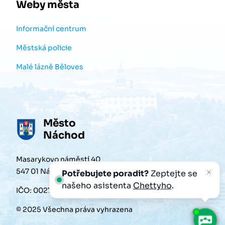
Weby města
Informační centrum
Městská policie
Malé lázně Běloves
Město
Náchod
Masarykovo náměstí 40
547 01 Náchod
Potřebujete poradit?
Zeptejte se
našeho asistenta
Chettyho
.
IČO: 00272868
© 2025 Všechna práva vyhrazena