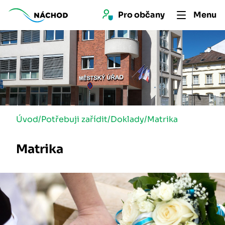
Pro 
občan
y
Menu
Úvod
/
Potřebuji zařídit
/
Doklady
/
Matrika
Matrika