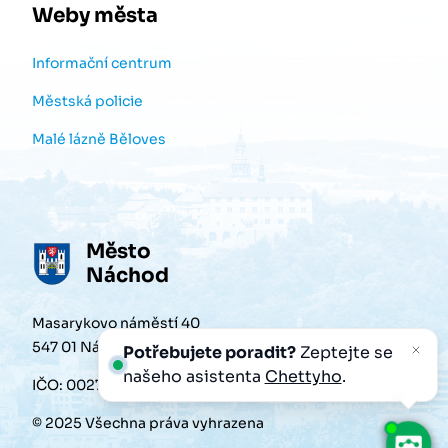
Weby města
Informační centrum
Městská policie
Malé lázně Běloves
Město
Náchod
Masarykovo náměstí 40
547 01 Náchod
Potřebujete poradit?
Zeptejte se
našeho asistenta
Chettyho
.
IČO: 00272868
© 2025 Všechna práva vyhrazena