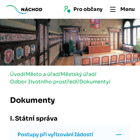
Pro 
občan
y
Menu
Úvod
/
Město a úřad
/
Městský úřad
/
Odbor životního prostředí
/
Dokumenty
/
Dokumenty
I. Státní správa
Postupy při vyřizování žádostí