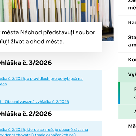
Zas
mě
Ra
ky města Náchod představují soubor
St
ulují život a chod města.
a 
Ko
hláška č. 3/2026
Vyh
ška č. 3/2026, o pravidlech pro pohyb psů na
vích
 - Obecně závazná vyhláška č. 3/2026
hláška č. 2/2026
Mě
ška č. 2/2026, kterou se zrušuje obecně závazná
 evidenci chovatelů trvale označených psů