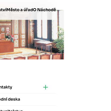
tví
Město a úřad
O Náchodě
ntakty
ední deska