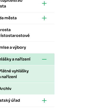
tupitelstvo
sta
da města
arosta
místostarostové
mise a výbory
lášky a nařízení
Plátné vyhlášky
a nařízení
Archiv
stský úřad