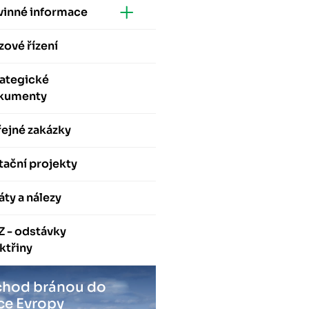
vinné informace
zové řízení
rategické
kumenty
ejné zakázky
ační projekty
áty a nálezy
Z - odstávky
ktřiny
hod bránou do
ce Evropy