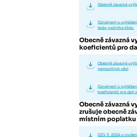
Obecně závazná vyhl
Oznámení o vyhlášení
doby nočního klidu
Obecně závazná vy
koeficientů pro d
Obecně závazná vyhlá
nemovitých věcí
Oznámení o vyhlášení
koeficientů pro daň 
Obecně závazná vy
zrušuje obecně záv
místním poplatku 
OZV 3_2024 o zrušen