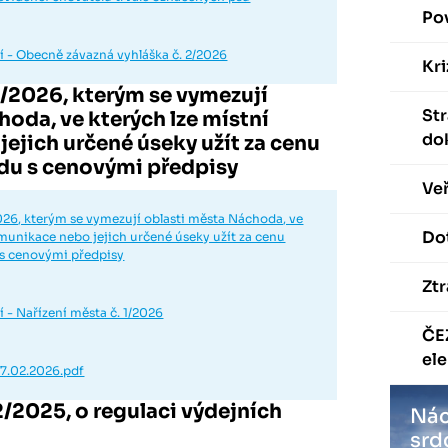
Po
 - Obecně závazná vyhláška č. 2/2026
Kri
1/2026, kterým se vymezují
St
oda, ve kterých lze místní
do
ejich určené úseky užít za cenu
du s cenovými předpisy
Veř
2026, kterým se vymezují oblasti města Náchoda, ve
Dot
omunikace nebo jejich určené úseky užít za cenu
 s cenovými předpisy
Ztr
 - Nařízení města č. 1/2026
ČE
ele
27.02.2026.pdf
2/2025, o regulaci výdejních
Nác
srd