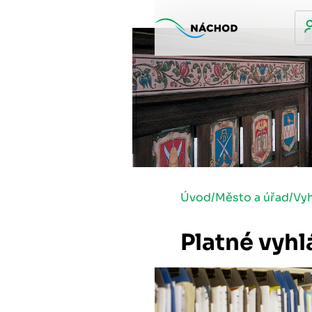
Úvod
/
Město a úřad
/
Vyh
Platné vyhl