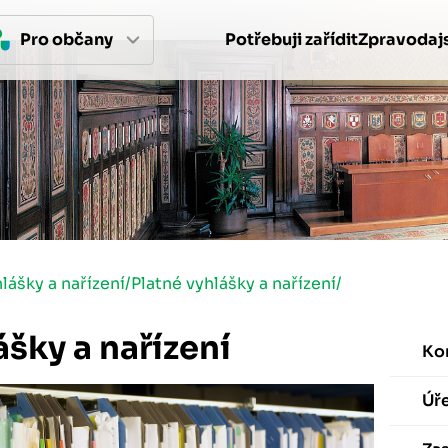
Pro 
občan
y
Potřebuji zařídit
Zpravodajs
lášky a nařízení
/
Platné vyhlášky a nařízení
/
ášky a nařízení
Ko
Úř